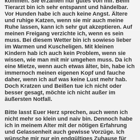
kommen. Sie erzählen nur gutes von mir. Beim
Tierarzt bin ich sehr entspannt und händelbar.
Vor Hunden habe ich auch keine Angst. Ältere
und ruhige Katzen, wenn sie mir auch meine
Ruhe lassen, kann ich sehr gut akzeptieren. Auf
meinen Freigang verzichte ich, wenn es sein
muss. Bei diesem Wetter bin ich sowieso lieber
im Warmen und Kuscheligen. Mit kleinen
Kindern hab ich auch kein Problem, wenn sie
wissen, wie man mit mir umgehen muss. Da ich
eine Mietze, wenn auch etwas älter, bin, habe ich
immernoch meinen eigenen Kopf und fauche
daher, wenn ich auf was keine Lust mehr hab.
Doch Kratzen und Beißen tue ich nicht oder
besser gesagt, möchte ich nicht außer im
äußersten Notfall.
Bitte lasst Euer Herz sprechen, auch wenn ich
nicht mehr so klein und naiv bin. Dennoch habe
ich in meinem Alter mit der nötigen Erfahrung
und Gelassenheit auch gewisse Vorzüge. Ich
wünsche mir nur ein endgültiges Zuhause für